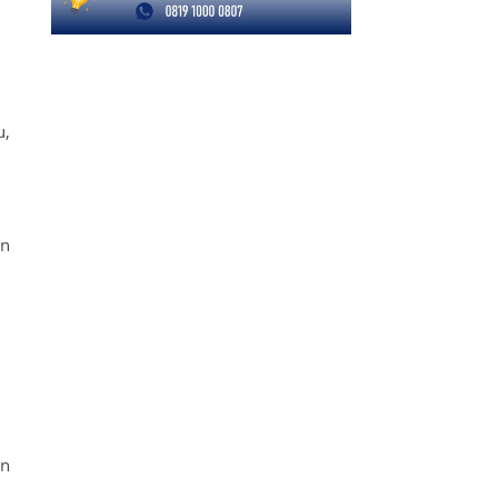
u,
an
an