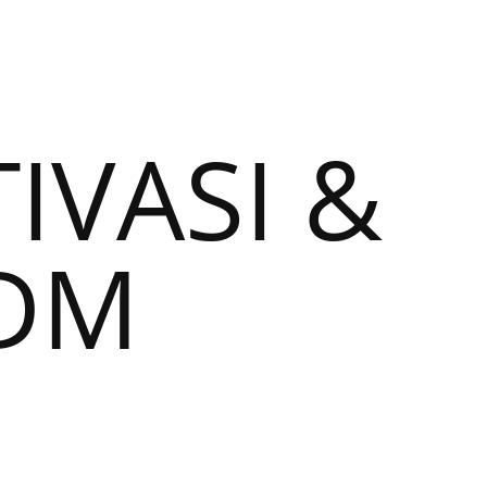
VASI &
SDM