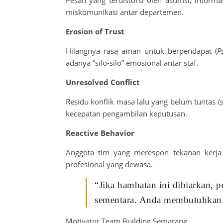
Pesan yang terdistorsi oleh asumsi, informa
miskomunikasi antar departemen.
Erosion of Trust
Hilangnya rasa aman untuk berpendapat (
P
adanya “silo-silo” emosional antar staf.
Unresolved Conflict
Residu konflik masa lalu yang belum tuntas 
kecepatan pengambilan keputusan.
Reactive Behavior
Anggota tim yang merespon tekanan kerja 
profesional yang dewasa.
“Jika hambatan ini dibiarkan, p
sementara. Anda membutuhka
Motivator Team Building Semarang