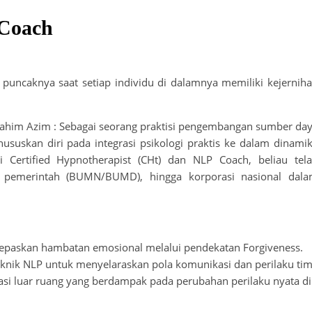
 Coach
uncaknya saat setiap individu di dalamnya memiliki kejernih
ahim Azim : Sebagai seorang praktisi pengembangan sumber da
uskan diri pada integrasi psikologi praktis ke dalam dinami
i Certified Hypnotherapist (CHt) dan NLP Coach, beliau tel
si pemerintah (BUMN/BUMD), hingga korporasi nasional dal
epaskan hambatan emosional melalui pendekatan Forgiveness.
nik NLP untuk menyelaraskan pola komunikasi dan perilaku tim
asi luar ruang yang berdampak pada perubahan perilaku nyata di