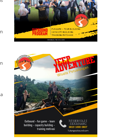
as
an
an
ka