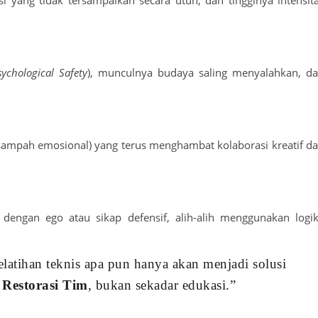
si yang tidak tersampaikan secara utuh, dan tingginya intensit
sychological Safety
), munculnya budaya saling menyalahkan, d
(sampah emosional) yang terus menghambat kolaborasi kreatif d
dengan ego atau sikap defensif, alih-alih menggunakan logi
elatihan teknis apa pun hanya akan menjadi solusi
n
Restorasi Tim
, bukan sekadar edukasi.”