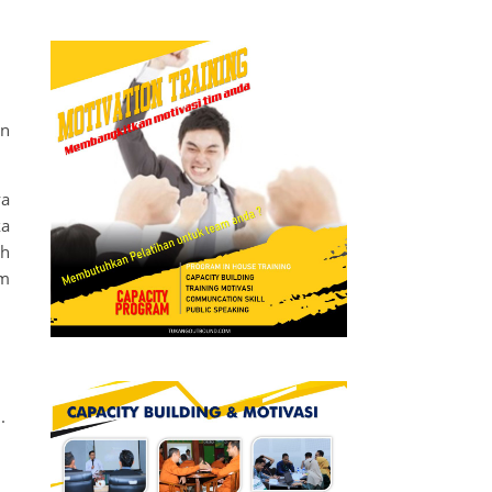
an
ya
ka
ah
am
.