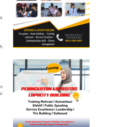
uk
ah
mi
si