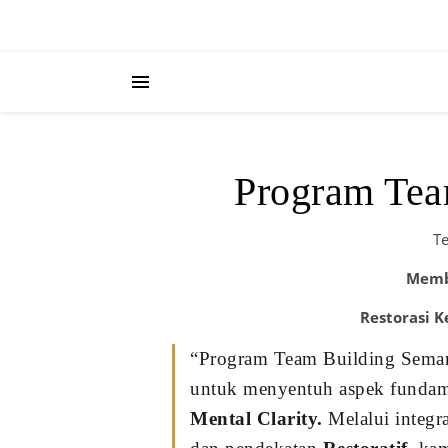
Program Tea
T
Memba
Restorasi 
“Program Team Building Semar
untuk menyentuh aspek fundam
Mental Clarity.
Melalui integr