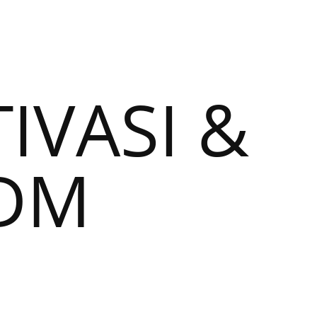
VASI &
SDM