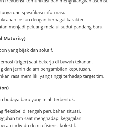
n frekuensi komunikasi dan menghilangkan asumsi.
anya dan spesifikasi informasi.
raban instan dengan berbagai karakter.
n menjadi peluang melalui sudut pandang baru.
al Maturity)
on yang bijak dan solutif.
mosi (triger) saat bekerja di bawah tekanan.
ng dan jernih dalam pengambilan keputusan.
n rasa memiliki yang tinggi terhadap target tim.
ion)
n budaya baru yang telah terbentuk.
fleksibel di tengah perubahan situasi.
uhan tim saat menghadapi kegagalan.
ran individu demi efisiensi kolektif.