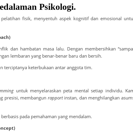
edalaman Psikologi.
elatihan fisik, menyentuh aspek kognitif dan emosional unt
oach)
nflik dan hambatan masa lalu. Dengan membersihkan “samp
ngan lembaran yang benar-benar baru dan bersih.
 terciptanya keterbukaan antar anggota tim.
ramming
untuk menyelaraskan peta mental setiap individu. Ka
ng presisi, membangun
rapport
instan, dan menghilangkan asum
dan berbasis pada pemahaman yang mendalam.
oncept)