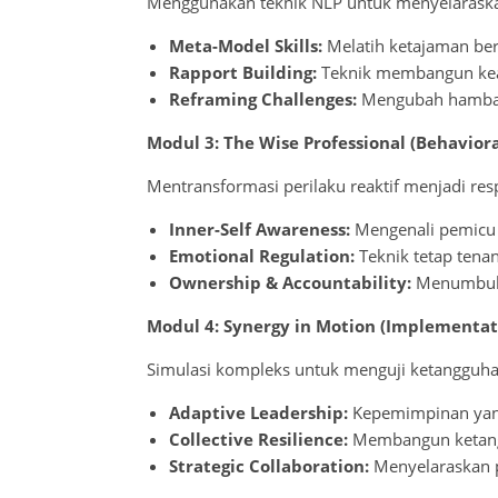
Menggunakan teknik NLP untuk menyelaraska
Meta-Model Skills:
Melatih ketajaman bert
Rapport Building:
Teknik membangun keak
Reframing Challenges:
Mengubah hambata
Modul 3: The Wise Professional (Behavior
Mentransformasi perilaku reaktif menjadi resp
Inner-Self Awareness:
Mengenali pemicu e
Emotional Regulation:
Teknik tetap tena
Ownership & Accountability:
Menumbuhka
Modul 4: Synergy in Motion (Implementat
Simulasi kompleks untuk menguji ketangguha
Adaptive Leadership:
Kepemimpinan yang 
Collective Resilience:
Membangun ketangg
Strategic Collaboration:
Menyelaraskan pe