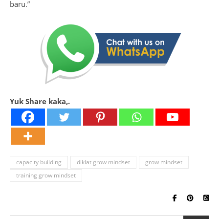
baru.”
Yuk Share kaka,.
capacity building
diklat grow mindset
grow mindset
training grow mindset